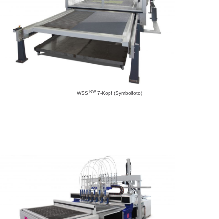
RW
WSS
7-Kopf (Symbolfoto)