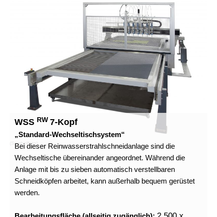
RW
WSS
7-Kopf
„Standard-Wechseltischsystem“
(Symbolfoto)
Bei dieser Reinwasserstrahlschneidanlage sind die
Wechseltische übereinander angeordnet. Während die
Anlage mit bis zu sieben automatisch verstellbaren
Schneidköpfen arbeitet, kann außerhalb bequem gerüstet
werden.
2.500 x
Bearbeitungsfläche (allseitig zugänglich):