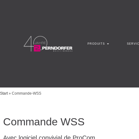
PRODUITS
SERVI
Start
»
Commande-WSS
Commande WSS
Avec logiciel convivial de ProCom